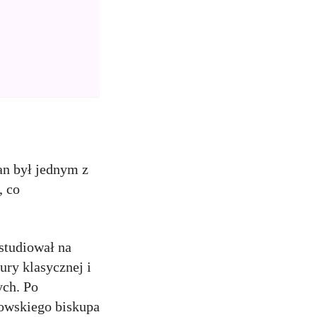
an był jednym z
, co
studiował na
ury klasycznej i
ych. Po
kowskiego biskupa