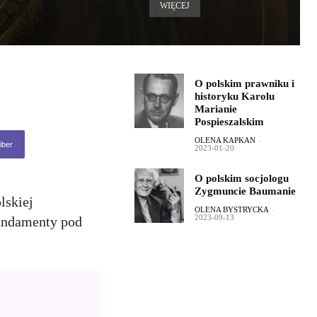
WIĘCEJ
O polskim prawniku i
historyku Karolu
Marianie
Pospieszalskim
OLENA KAPKAN
-
iber
2023-01-20
O polskim socjologu
Zygmuncie Baumanie
lskiej
OLENA BYSTRYCKA
-
2023-09-13
fundamenty pod