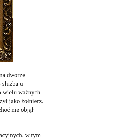
 na dworze
 służba u
em wielu ważnych
ył jako żołnierz.
hoć nie objął
kacyjnych, w tym