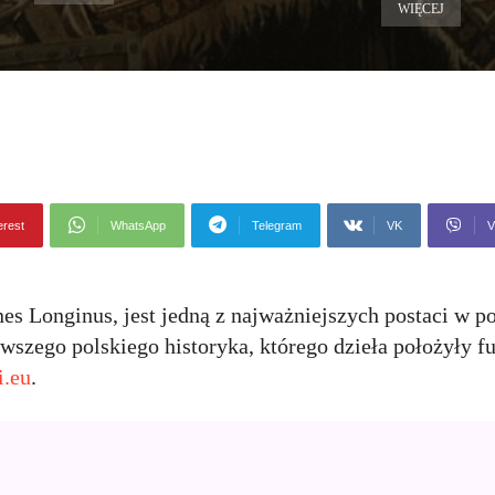
WIĘCEJ
erest
WhatsApp
Telegram
VK
V
s Longinus, jest jedną z najważniejszych postaci w po
erwszego polskiego historyka, którego dzieła położyły 
i.eu
.