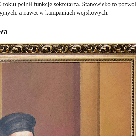
5 roku) pełnił funkcję sekretarza. Stanowisko to pozwo
cyjnych, a nawet w kampaniach wojskowych.
owa