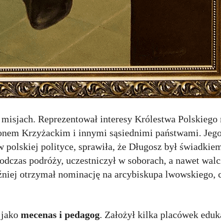
h misjach. Reprezentował interesy Królestwa Polskiego
onem Krzyżackim i innymi sąsiednimi państwami. Jego
w polskiej polityce, sprawiła, że Długosz był świadki
dczas podróży, uczestniczył w soborach, a nawet walcz
źniej otrzymał nominację na arcybiskupa lwowskiego, c
 jako
mecenas i pedagog
. Założył kilka placówek edu