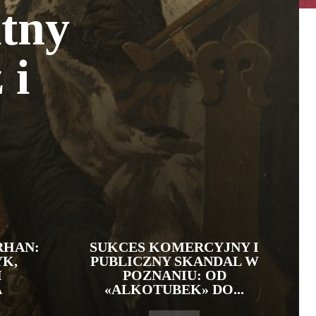
itny
 i
RHAN:
SUKCES KOMERCYJNY I
YK,
PUBLICZNY SKANDAL W
I
POZNANIU: OD
A
«ALKOTUBEK» DO...