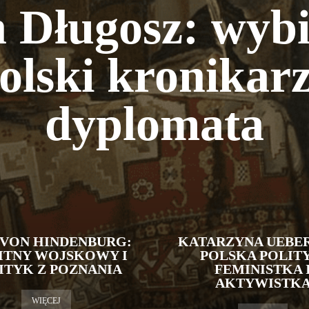
 Długosz: wyb
olski kronikarz
dyplomata
 VON HINDENBURG:
KATARZYNA UEBE
ITNY WOJSKOWY I
POLSKA POLIT
ITYK Z POZNANIA
FEMINISTKA 
AKTYWISTK
WIĘCEJ