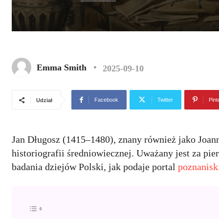
Emma Smith
2025-09-10
Facebook
Twitter
Pint
Udział
Jan Długosz (1415–1480), znany również jako Joanne
historiografii średniowiecznej. Uważany jest za pi
badania dziejów Polski, jak podaje portal
poznanisk