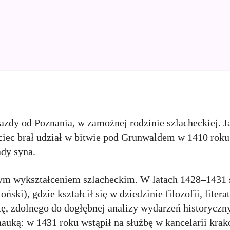
jazdy od Poznania, w zamożnej rodzinie szlacheckiej. J
jciec brał udział w bitwie pod Grunwaldem w 1410 roku
dy syna.
nym wykształceniem szlacheckim. W latach 1428–1431 
ki), gdzie kształcił się w dziedzinie filozofii, literat
stę, zdolnego do dogłębnej analizy wydarzeń historyczn
nauką: w 1431 roku wstąpił na służbę w kancelarii kra