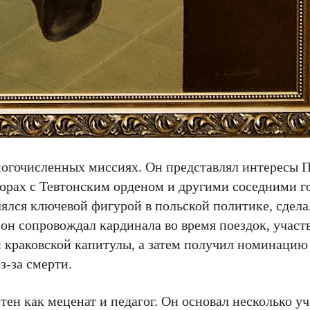
огочисленных миссиях. Он представлял интересы 
оворах с Тевтонским орденом и другими соседними г
ялся ключевой фигурой в польской политике, сдел
он сопровождал кардинала во время поездок, участв
м краковской капитулы, а затем получил номинацию
з-за смерти.
ен как меценат и педагог. Он основал несколько у