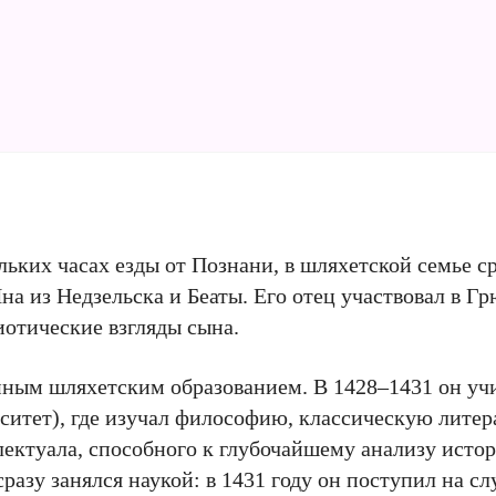
ольких часах езды от Познани, в шляхетской семье с
на из Недзельска и Беаты. Его отец участвовал в Г
риотические взгляды сына.
нным шляхетским образованием. В 1428–1431 он учи
итет), где изучал философию, классическую литер
ектуала, способного к глубочайшему анализу исто
азу занялся наукой: в 1431 году он поступил на сл