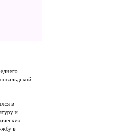
реднего
рюнвальдской
лся в
атуру и
рических
ужбу в