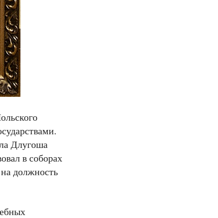
Польского
осударствами.
ала Длугоша
овал в соборах
 на должность
чебных