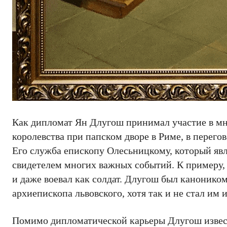
Как дипломат Ян Длугош принимал участие в мн
королевства при папском дворе в Риме, в перег
Его служба епископу Олесьницкому, который явл
свидетелем многих важных событий. К примеру, 
и даже воевал как солдат. Длугош был канонико
архиепископа львовского, хотя так и не стал им и
Помимо дипломатической карьеры Длугош извест