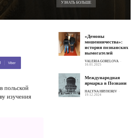
УЗНАТЬ БОЛЬШЕ
«Демоны
мошенничества»:
история познанских
вымогателей
VALERIA GORELOVA
-
Viber
16.01.2025
Международная
ярмарка в Познани
в польской
HALYNA HRYHORIV
-
19.12.2024
ву изучения