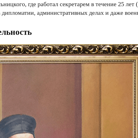
ицкого, где работал секретарем в течение 25 лет (
в дипломатии, административных делах и даже вое
ельность