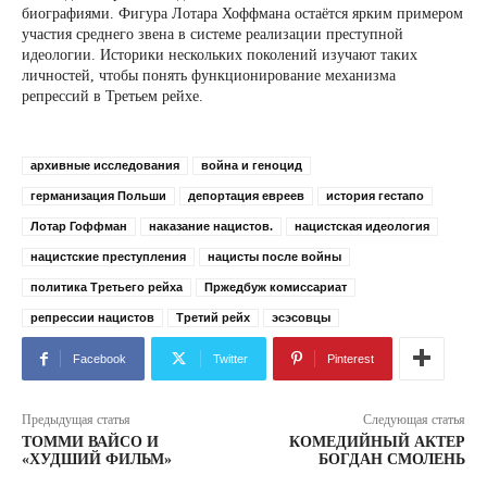
биографиями. Фигура Лотара Хоффмана остаётся ярким примером
участия среднего звена в системе реализации преступной
идеологии. Историки нескольких поколений изучают таких
личностей, чтобы понять функционирование механизма
репрессий в Третьем рейхе.
архивные исследования
война и геноцид
германизация Польши
депортация евреев
история гестапо
Лотар Гоффман
наказание нацистов.
нацистская идеология
нацистские преступления
нацисты после войны
политика Третьего рейха
Пржедбуж комиссариат
репрессии нацистов
Третий рейх
эсэсовцы
Facebook
Twitter
Pinterest
Предыдущая статья
Следующая статья
ТОММИ ВАЙСО И
КОМЕДИЙНЫЙ АКТЕР
«ХУДШИЙ ФИЛЬМ»
БОГДАН СМОЛЕНЬ