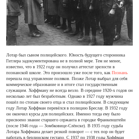
Лотар был сыном полицейского. Юность будущего сторонника
Гитлера задокументирована не в полной мере. Тем не менее,
известно, что в 1922 году он получил аттестат зрелости в
познанской школе. Это произошло уже после того, как
Познань
перешла под управление поляков. Позже Лотар выбрал для себя
коммерческое образование и в итоге стал государственным
служащим. Хоффману не всегда везло. В середине 1920-х годов он
несколько лет был безработным. Однако в 1927 году мужчина
пошёл по стопам своего отца и стал полицейским. В следующем
году Лотар Хоффман перевёлся в полицию Бреслау. В 1932 году
он окончил курсы для полицейских. Именно тогда ему было
присвоено звание старшего сержанта в городке Франкенштейн
(после 1946 года — Зомбковице-Слёнске). В 1935 году судьба
Лотара Хоффмана делает резкий поворот — с тех пор он будет
работать в берлинском гестапо. С 1937 по 1938 годы Хоффман