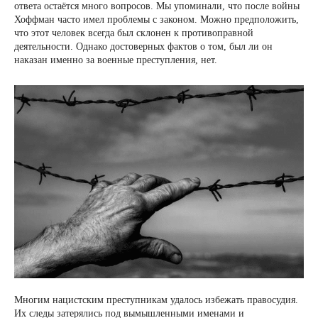
ответа остаётся много вопросов. Мы упоминали, что после войны
Хоффман часто имел проблемы с законом. Можно предположить,
что этот человек всегда был склонен к противоправной
деятельности. Однако достоверных фактов о том, был ли он
наказан именно за военные преступления, нет.
Многим нацистским преступникам удалось избежать правосудия.
Их следы затерялись под вымышленными именами и