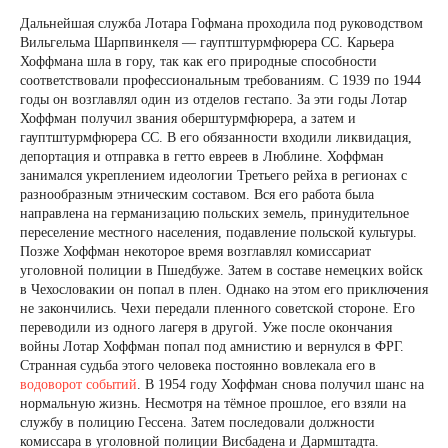
Дальнейшая служба Лотара Гофмана проходила под руководством
Вильгельма Шарпвинкеля — гауптштурмфюрера СС. Карьера
Хоффмана шла в гору, так как его природные способности
соответствовали профессиональным требованиям. С 1939 по 1944
годы он возглавлял один из отделов гестапо. За эти годы Лотар
Хоффман получил звания оберштурмфюрера, а затем и
гауптштурмфюрера СС. В его обязанности входили ликвидация,
депортация и отправка в гетто евреев в Люблине. Хоффман
занимался укреплением идеологии Третьего рейха в регионах с
разнообразным этническим составом. Вся его работа была
направлена на германизацию польских земель, принудительное
переселение местного населения, подавление польской культуры.
Позже Хоффман некоторое время возглавлял комиссариат
уголовной полиции в Пшедбуже. Затем в составе немецких войск
в Чехословакии он попал в плен. Однако на этом его приключения
не закончились. Чехи передали пленного советской стороне. Его
переводили из одного лагеря в другой. Уже после окончания
войны Лотар Хоффман попал под амнистию и вернулся в ФРГ.
Странная судьба этого человека постоянно вовлекала его в
водоворот событий
. В 1954 году Хоффман снова получил шанс на
нормальную жизнь. Несмотря на тёмное прошлое, его взяли на
службу в полицию Гессена. Затем последовали должности
комиссара в уголовной полиции Висбадена и Дармштадта.