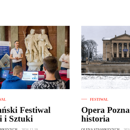
WAL
FESTIWAL
ński Festiwal
Opera Pozna
 i Sztuki
historia
SHKEVYCH
-
2024-12-19
OLENA STASHKEVYCH
-
202