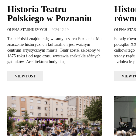
Historia Teatru
Histo
Polskiego w Poznaniu
równo
OLENA STASHKEVYCH
-
2024-12-19
OLENA STA
Teatr Polski znajduje się w samym sercu Poznania. Ma
Parady równ
znaczenie historyczne i kulturalne i jest ważnym
początku XX
centrum artystycznym miasta. Teatr został założony w
całkowitego 
1875 roku i od tego czasu wystawia spektakle różnych
strony rządu
gatunków. Architektura budynku,...
- zdobycie p
VIEW POST
VIEW P