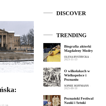
DISCOVER
TRENDING
Biografia aktorki
Magdaleny Modry
OLENA BYSTRYCKA
-
2023-11-13
O wilkołakach w
Wielkopolsce i
Poznaniu
SOPHIE HOFFMANN
-
ńska:
2025-09-10
Poznański Festiwal
Nauki i Sztuki
4-12-19