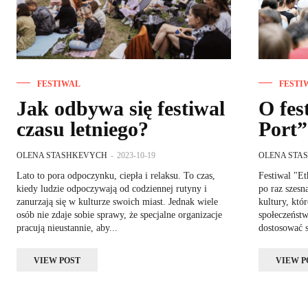
FESTIWAL
FESTI
Jak odbywa się festiwal
O fes
czasu letniego?
Port”
OLENA STASHKEVYCH
-
2023-10-19
OLENA STA
Lato to pora odpoczynku, ciepła i relaksu. To czas,
Festiwal "Et
kiedy ludzie odpoczywają od codziennej rutyny i
po raz szesn
zanurzają się w kulturze swoich miast. Jednak wiele
kultury, któ
osób nie zdaje sobie sprawy, że specjalne organizacje
społeczeństw
pracują nieustannie, aby...
dostosować s
VIEW POST
VIEW P