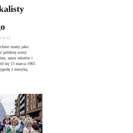
kalisty
go
3-11-13
chnie znany jako
ć polskiej sceny
ta, autor tekstów i
ił się 13 marca 1965
zygodę z muzyką