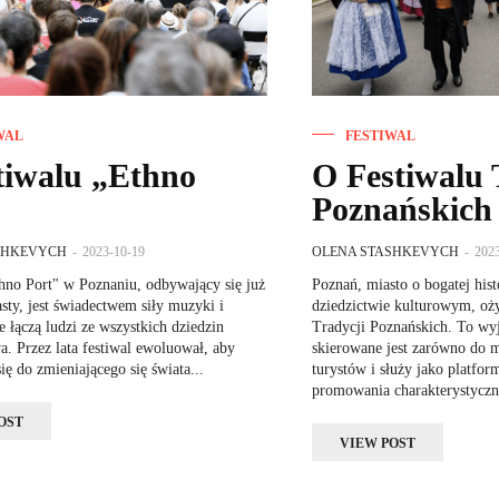
WAL
FESTIWAL
tiwalu „Ethno
O Festiwalu 
Poznańskich
SHKEVYCH
-
2023-10-19
OLENA STASHKEVYCH
-
202
hno Port" w Poznaniu, odbywający się już
Poznań, miasto o bogatej hist
asty, jest świadectwem siły muzyki i
dziedzictwie kulturowym, oż
re łączą ludzi ze wszystkich dziedzin
Tradycji Poznańskich. To wy
a. Przez lata festiwal ewoluował, aby
skierowane jest zarówno do m
ię do zmieniającego się świata...
turystów i służy jako platfor
promowania charakterystyczn
OST
VIEW POST