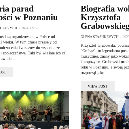
ria parad
Biografia wo
ści w Poznaniu
Krzysztofa
Grabowskie
SHKEVYCH
-
2024-12-19
ości są organizowane w Polsce od
OLENA STASHKEVYCH
-
202
I wieku. W tym czasie przeszły od
Krzysztof Grabowski, powsze
odrzucenia i zakazów do wsparcia ze
"Grabaż", to legendarna posta
 i społeczeństwa. Taki był właśnie ich cel
muzycznej, znany jako wokalis
raw dla...
kompozytor. Grabowski urodz
roku w Poznaniu, a swoją pr
OST
rozpoczął jako...
VIEW POST