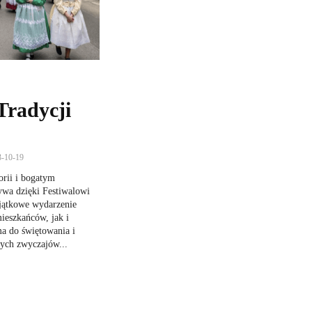
Tradycji
3-10-19
orii i bogatym
ywa dzięki Festiwalowi
jątkowe wydarzenie
ieszkańców, jak i
ma do świętowania i
ych zwyczajów...