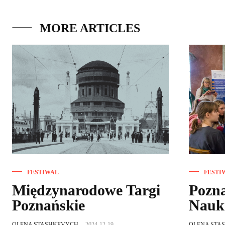
MORE ARTICLES
FESTIWAL
FESTI
Międzynarodowe Targi
Pozna
Poznańskie
Nauki
OLENA STASHKEVYCH
-
2024-12-19
OLENA STA