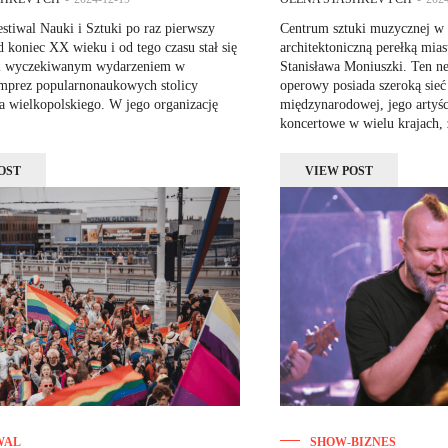
stiwal Nauki i Sztuki po raz pierwszy
Centrum sztuki muzycznej w 
d koniec XX wieku i od tego czasu stał się
architektoniczną perełką miast
 i wyczekiwanym wydarzeniem w
Stanisława Moniuszki. Ten ne
imprez popularnonaukowych stolicy
operowy posiada szeroką sieć
 wielkopolskiego. W jego organizację
międzynarodowej, jego artyśc
koncertowe w wielu krajach, 
OST
VIEW POST
WAL
SHOW-BIZNES