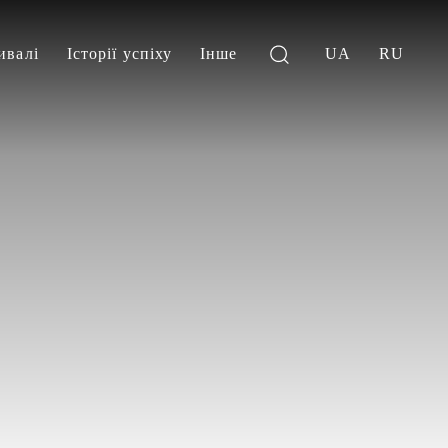
ивалі
Історії успіху
Інше
UA
RU