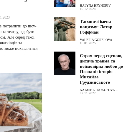
HALYNA HRYHORIV
-
19.12.2024
01.2023
Таємничі імена
не потрапити до шоу-
нацизму: Лотар
о та театру, здобути
Гоффман
ом. Але серед такої
VALERIA GORELOVA
-
очатківців та
16.01.2025
хто може похвалитися
Страх перед сценою,
дитяча травма та
неймовірна любов до
Познані: історія
Михайла
Грудзинського
NATASHA PROKOPOVA
-
02.11.2022