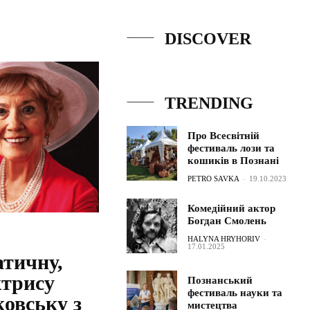
DISCOVER
TRENDING
Про Всесвітній
фестиваль лози та
кошиків в Познані
PETRO SAVKA
-
19.10.2023
Комедійний актор
Богдан Смолень
HALYNA HRYHORIV
-
17.01.2025
тичну,
ктрису
Познанський
фестиваль науки та
овську з
мистецтва