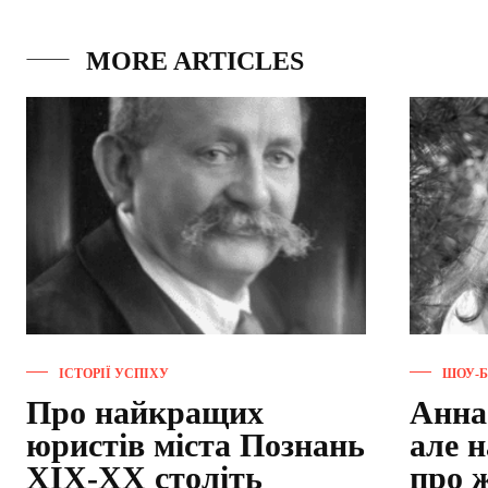
MORE ARTICLES
ІСТОРІЇ УСПІХУ
ШОУ-Б
Про найкращих
Анна
юристів міста Познань
але н
ХІХ-ХХ століть
про 