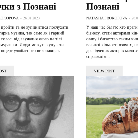
чки з Познані
Познані
ROKOPOVA
-
26.01.2023
NATASHA PROKOPOVA
-
26.
пройти та не зупинитися послухати,
У наш час багато хто праг
гарна музика, так само як і гарний,
бізнесу, стати акторами кін
голос, від звучання якого на тілі
славу і багатство таким чин
я мурашки. Люди можуть купувати
великої кількості охочих, п
концерт улюбленого виконавця за
досвідчених акторів мало 
.
справжнім...
OST
VIEW POST