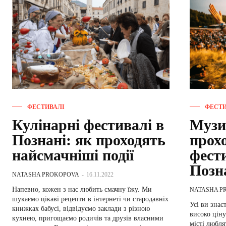
ФЕСТИВАЛІ
ФЕСТИ
Кулінарні фестивалі в
Музик
Познані: як проходять
прох
найсмачніші події
фест
Позн
NATASHA PROKOPOVA
-
16.11.2022
Напевно, кожен з нас любить смачну їжу. Ми
NATASHA P
шукаємо цікаві рецепти в інтернеті чи стародавніх
Усі ви знає
книжках бабусі, відвідуємо заклади з різною
високо ціну
кухнею, пригощаємо родичів та друзів власними
місті любля