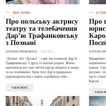
ШОУ-БІЗНЕС
ІСТОР
Про польську актрису
Про 
театру та телебачення
юрис
Дар’ю Трафанковську
Каро
з Познані
Посп
NATASHA PROKOPOVA
-
26.01.2023
NATASHA P
"Душка" або "Дуська" – саме так називали Дар’ю
Недаремно 
Трафанковську її друзі та близькі родичі. Жінка
сперечатися
присвятила все своє життя кар'єрі актриси в театрі
кажеш. Такі
та на телебаченні. Крім того Дар’я працювала
розумні, лю
радіожурналістом і навіть спробувала себе...
часто стают
Кароль...
VIEW POST
VIEW P