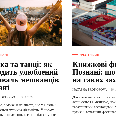
ВАЛІ
ФЕСТИВАЛІ
а та танці: як
Книжкові фе
одить улюблений
Познані: що
иваль мешканців
на таких за
ані
NATASHA PROKOPOVA
-
16.
Для багатьох з нас поняття
ROKOPOVA
-
16.11.2022
асоціюється з музикою, ко
те, а може й не знаєте, що у Познані
галасливими веселощами. 
ється музична діяльність. У цьому
вуличні тематичні фестивал
ть і поважають все, що тільки може