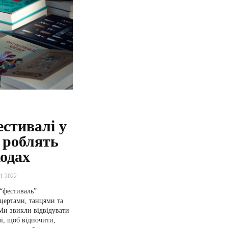
стивалі у
 роблять
ходах
11.2022
 “фестиваль”
нцертами, танцями та
Ми звикли відвідувати
і, щоб відпочити,