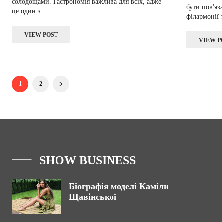
солодощами. Гастрономія важлива для всіх, адже
бути пов'яз
це один з...
філармонії т
VIEW POST
VIEW P
1
2
SHOW BUSINESS
Біографія моделі Каміли
Щавінської