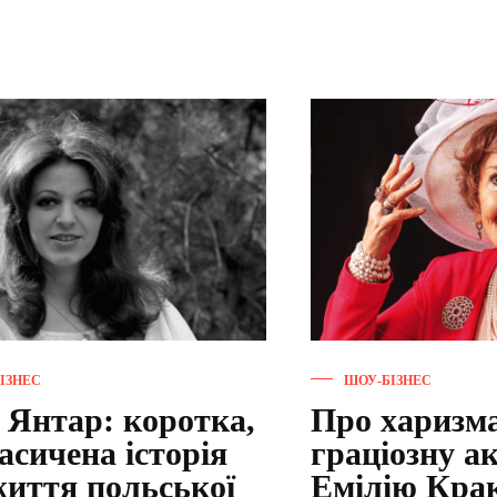
ІЗНЕС
ШОУ-БІЗНЕС
 Янтар: коротка,
Про харизма
асичена історія
граціозну а
життя польської
Емілію Крак