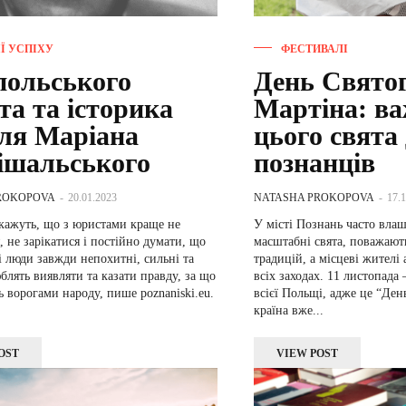
ІЇ УСПІХУ
ФЕСТИВАЛІ
польського
День Свято
та та історика
Мартіна: ва
ля Маріана
цього свята
ішальського
познанців
ROKOPOVA
-
20.01.2023
NATASHA PROKOPOVA
-
17.
кажуть, що з юристами краще не
У місті Познань часто влаш
, не зарікатися і постійно думати, що
масштабні свята, поважают
 люди завжди непохитні, сильні та
традицій, а місцеві жителі 
блять виявляти та казати правду, за що
всіх заходах. 11 листопада – важливий день для
ь ворогами народу, пише poznaniski.eu.
всієї Польщі, адже це “Ден
країна вже...
OST
VIEW POST