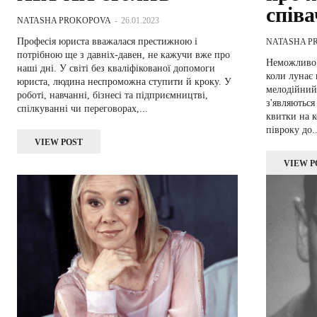
співа
NATASHA PROKOPOVA
-
26.01.2023
Професія юриста вважалася престижною і
NATASHA P
потрібною ще з давніх-давен, не кажучи вже про
Неможливо 
наші дні. У світі без кваліфікованої допомоги
коли лунає 
юриста, людина неспроможна ступити й кроку. У
мелодійний 
роботі, навчанні, бізнесі та підприємництві,
з'являютьс
спілкуванні чи переговорах,...
квитки на 
півроку до..
VIEW POST
VIEW P