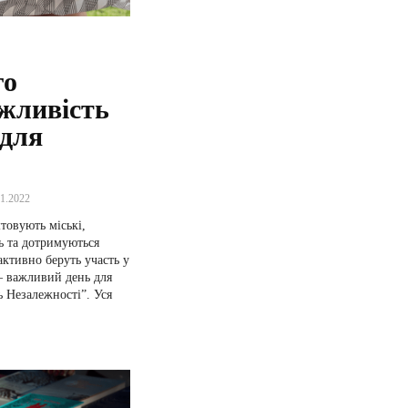
го
жливість
 для
11.2022
товують міські,
ь та дотримуються
активно беруть участь у
ь Незалежності”. Уся