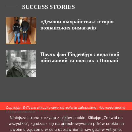
SUCCESS STORIES
«Демони шахрайства»: історія
познанських вимагачів
Пауль фон Гінденбург: видатний
військовий та політик з Познані
Copyright © Повне використання матеріалів заборонено. Частково можна
з гіперпосиланням.
Niniejsza strona korzysta z plików cookie. Klikając „Zezwól na
wszystkie”, zgadzasz się na przechowywanie plików cookie na
swoim urządzeniu w celu usprawnienia nawigacji w witrynie,