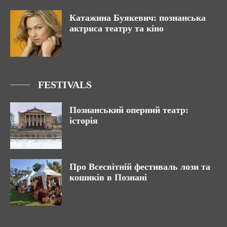
Катажина Буякевич: познанська
актриса театру та кіно
FESTIVALS
Познанський оперний театр:
історія
Про Всесвітній фестиваль лози та
кошиків в Познані