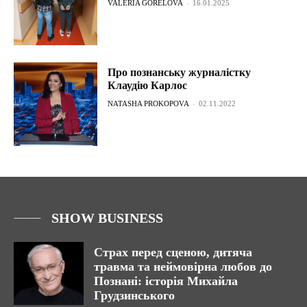
VALERIA GORELOVA
-
16.01.2025
Про познанську журналістку
Клаудію Карлос
NATASHA PROKOPOVA
-
02.11.2022
SHOW BUSINESS
Страх перед сценою, дитяча
травма та неймовірна любов до
Познані: історія Михайла
Грудзинського