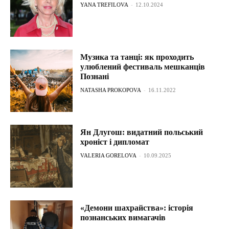
YANA TREFILOVA
-
12.10.2024
Музика та танці: як проходить
улюблений фестиваль мешканців
Познані
NATASHA PROKOPOVA
-
16.11.2022
Ян Длугош: видатний польський
хроніст і дипломат
VALERIA GORELOVA
-
10.09.2025
«Демони шахрайства»: історія
познанських вимагачів