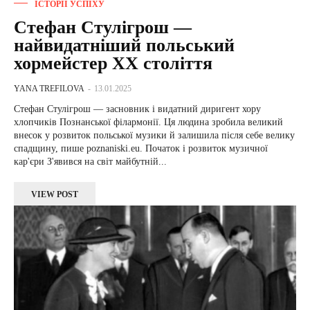
ІСТОРІЇ УСПІХУ
Стефан Стулігрош —
найвидатніший польський
хормейстер XX століття
YANA TREFILOVA
-
13.01.2025
Стефан Стулігрош — засновник і видатний диригент хору
хлопчиків Познанської філармонії. Ця людина зробила великий
внесок у розвиток польської музики й залишила після себе велику
спадщину, пише poznaniski.eu. Початок і розвиток музичної
кар'єри З'явився на світ майбутній...
VIEW POST