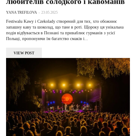
любителів солодкого і кавоманів
YANA TREFILOVA
-
23.05.2025
Festiwalu Kawy i Czekolady створений для тих, хто обожнює
запашну каву та шоколад, що тане в роті. Щороку ця унікальна
подія відбувається в Познані та приваблює гурманів з усієї
Польщі, пропонуючи їм багатство смаків і...
VIEW POST