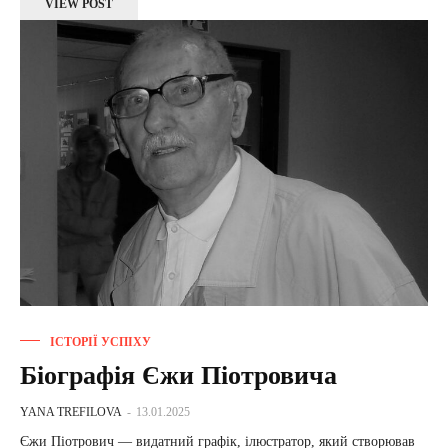
VIEW POST
ІСТОРІЇ УСПІХУ
Біографія Єжи Піотровича
YANA TREFILOVA
-
13.01.2025
Єжи Піотрович — видатний графік, ілюстратор, який створював