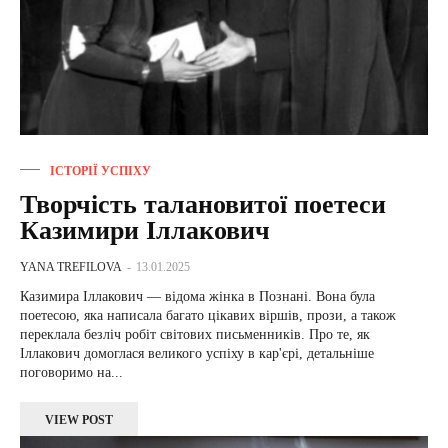
ІСТОРІЇ УСПІХУ
Творчість талановитої поетеси
Казимири Іллакович
YANA TREFILOVA
-
13.01.2025
Казимира Іллакович — відома жінка в Познані. Вона була
поетесою, яка написала багато цікавих віршів, прози, а також
переклала безліч робіт світових письменників. Про те, як
Іллакович домоглася великого успіху в кар'єрі, детальніше
поговоримо на...
VIEW POST