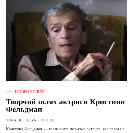
ІСТОРІЇ УСПІХУ
Творчий шлях актриси Кристини
Фельдман
YANA TREFILOVA
-
13.01.2025
Кристина Фельдман — талановита польська актриса, яка грала на