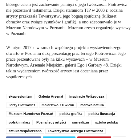
którego celem jest zachowanie pamięci o jego twórczości. Piotrowicz
nie pozostawił testamentu. Dzięki staraniom TJP w 2003 r. rodzina
artysty przekazała Towarzystwu jego bogatą spuściznę (kilkaset
obrazów oraz tysiące rysunków i grafik), a ono zdeponowało je w
Muzeum Narodowym w Poznaniu. Muzeum często organizuje wystawy
w Poznaniu.
W lutym 2017 r. w ramach wspólnego projektu wystawienniczego
otwarto w Poznaniu dużą prezentację prac Jerzego Piotrowicza. Jego
prace prezentowane były na kilku wystawach – w Muzeum
Narodowym, Arsenale Miejskim, galerii Ego i Garbary 48. Dzięki
takim wydarzeniom twórczość artysty jest doceniana przez
współczesnych.
ekspresjonizm
Galeria Arsenał
inspiracje Velázqueza
Jerzy Piotrowicz
malarstwo XX wieku
martwa natura
Muzeum Narodowe Poznań
polska grafika
polska ilustracja
polski malarz
Poznańscy artyści
surrealizm
sztuka polska
sztuka współczesna
Towarzystwo Jerzego Piotrowicza