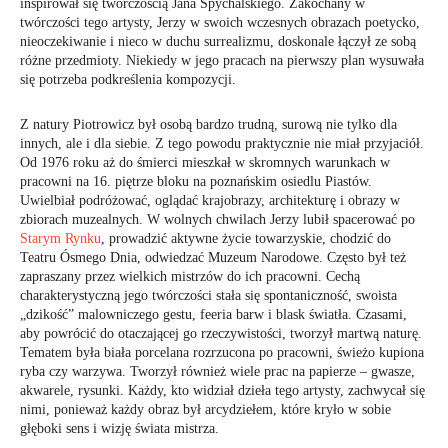
inspirował się twórczością Jana Spychalskiego. Zakochany w
twórczości tego artysty, Jerzy w swoich wczesnych obrazach poetycko,
nieoczekiwanie i nieco w duchu surrealizmu, doskonale łączył ze sobą
różne przedmioty. Niekiedy w jego pracach na pierwszy plan wysuwała
się potrzeba podkreślenia kompozycji.
Z natury Piotrowicz był osobą bardzo trudną, surową nie tylko dla
innych, ale i dla siebie. Z tego powodu praktycznie nie miał przyjaciół.
Od 1976 roku aż do śmierci mieszkał w skromnych warunkach w
pracowni na 16. piętrze bloku na poznańskim osiedlu Piastów.
Uwielbiał podróżować, oglądać krajobrazy, architekturę i obrazy w
zbiorach muzealnych. W wolnych chwilach Jerzy lubił spacerować po
Starym Rynku
, prowadzić aktywne życie towarzyskie, chodzić do
Teatru Ósmego Dnia, odwiedzać Muzeum Narodowe. Często był też
zapraszany przez wielkich mistrzów do ich pracowni. Cechą
charakterystyczną jego twórczości stała się spontaniczność, swoista
„dzikość” malowniczego gestu, feeria barw i blask światła. Czasami,
aby powrócić do otaczającej go rzeczywistości, tworzył martwą naturę.
Tematem była biała porcelana rozrzucona po pracowni, świeżo kupiona
ryba czy warzywa. Tworzył również wiele prac na papierze – gwasze,
akwarele, rysunki. Każdy, kto widział dzieła tego artysty, zachwycał się
nimi, ponieważ każdy obraz był arcydziełem, które kryło w sobie
głęboki sens i wizję świata mistrza.