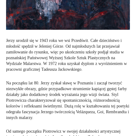
Jerzy urodził się w 1943 roku we wsi Przedświt. Całe dzieciństwo i
młodość spędził w Jeleniej Górze. Od najmłodszych lat przejawiał
zamiłowanie do rysunku, więc po ukończeniu szkoły podjął studia w
poznańskiej Państwowej Wyższej Szkole Sztuk Plastycznych na
Wydziale Malarstwa. W 1972 roku uzyskał dyplom z wyróżnieniem w
pracowni graficznej Tadeusza Jackowskiego.
Na początku lat 80. Jerzy zyskał sławę w Poznaniu i zaczął tworzyć
niezwykłe obrazy, gdzie przypadkowe strumienie kapiącej gęstej farby
działały jako dodatkowy środek wyrażania jego wizji świata. Styl
Piotrowicza charakteryzował się spontanicznością, różnorodnością
kolorów i refleksami świetlnymi. Dużą rolę w kształtowaniu tej poetyki
odegrała fascynacja Jerzego twórczością Velázqueza, Goi, Rembrandta i
innych malarzy.
Od samego początku Piotrowicz w swojej działalności artystycznej