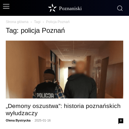
Poznaniski
Strona główna
Tagi
Policja Poznań
Tag: policja Poznań
„Demony oszustwa”: historia poznańskich
wyłudzaczy
Olena Bystrycka
-
2025-01-16
0