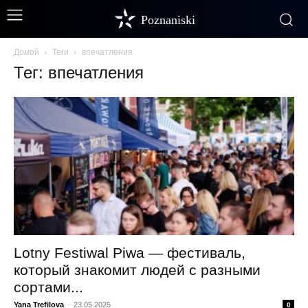
Poznaniski
Домой
Теги
впечатления
Тег: впечатления
Lotny Festiwal Piwa — фестиваль,
который знакомит людей с разными
сортами...
Yana Trefilova
-
23.05.2025
0