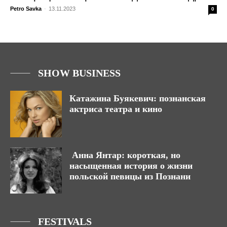
Petro Savka
-
13.11.2023
0
SHOW BUSINESS
Катажина Буякевич: познанская
актриса театра и кино
Анна Янтар: короткая, но
насыщенная история о жизни
польской певицы из Познани
FESTIVALS