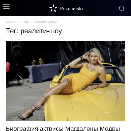
Poznaniski
Домой
Теги
реалити-шоу
Тег: реалити-шоу
Биография актрисы Магдалены Модры