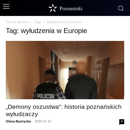
Poznaniski
Strona główna
Tagi
Wyłudzenia w Europie
Tag: wyłudzenia w Europie
„Demony oszustwa”: historia poznańskich
wyłudzaczy
Olena Bystrycka
-
2025-01-16
0