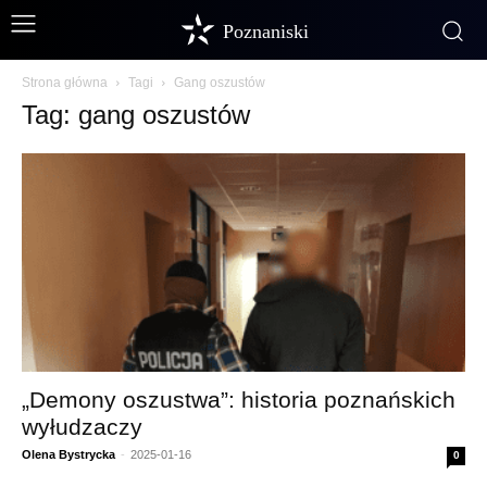
Poznaniski
Strona główna
Tagi
Gang oszustów
Tag: gang oszustów
„Demony oszustwa”: historia poznańskich
wyłudzaczy
Olena Bystrycka
-
2025-01-16
0