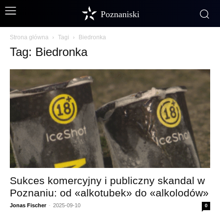
Poznaniski
Strona główna
Tagi
Biedronka
Tag: Biedronka
Sukces komercyjny i publiczny skandal w
Poznaniu: od «alkotubek» do «alkolodów»
Jonas Fischer
-
2025-09-10
0