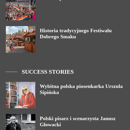
Historia tradycyjnego Festiwalu
Dobrego Smaku
SUCCESS STORIES
Wybitna polska piosenkarka Urszula
Sipińska
Polski pisarz i scenarzysta Janusz
Głowacki