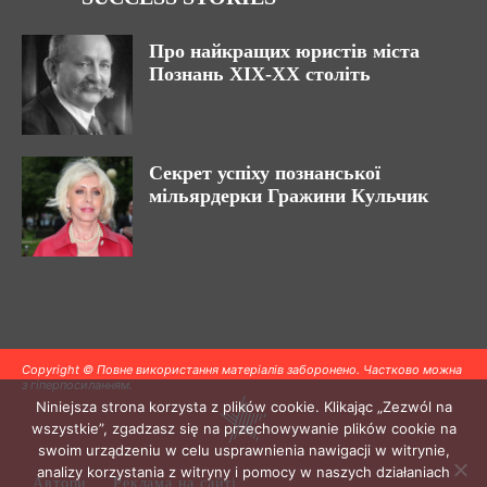
Про найкращих юристів міста
Познань ХІХ-ХХ століть
Секрет успіху познанської
мільярдерки Гражини Кульчик
Copyright © Повне використання матеріалів заборонено. Частково можна
з гіперпосиланням.
Niniejsza strona korzysta z plików cookie. Klikając „Zezwól na
wszystkie”, zgadzasz się na przechowywanie plików cookie na
swoim urządzeniu w celu usprawnienia nawigacji w witrynie,
analizy korzystania z witryny i pomocy w naszych działaniach
Автори
Реклама на сайті