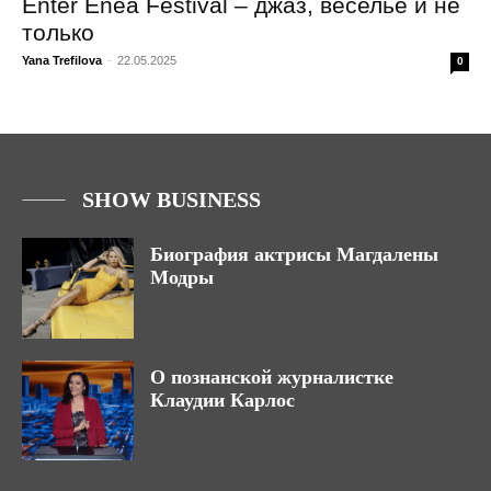
Enter Enea Festival – джаз, веселье и не
только
Yana Trefilova
-
22.05.2025
0
SHOW BUSINESS
Биография актрисы Магдалены
Модры
О познанской журналистке
Клаудии Карлос