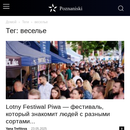
Poznaniski
Домой
Теги
веселье
Тег: веселье
Lotny Festiwal Piwa — фестиваль,
который знакомит людей с разными
сортами...
Yana Trefilova
-
23.05.2025
0