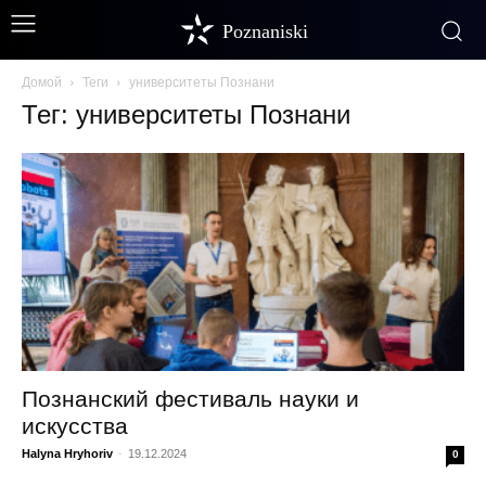
Poznaniski
Домой
Теги
университеты Познани
Тег: университеты Познани
Познанский фестиваль науки и
искусства
Halyna Hryhoriv
-
19.12.2024
0