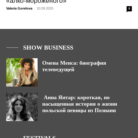
«алко-мороженого»
Valeria Gorelova
-
10.09.2025
0
SHOW BUSINESS
Омена Менса: биография
телеведущей
Анна Янтар: короткая, но
насыщенная история о жизни
польской певицы из Познани