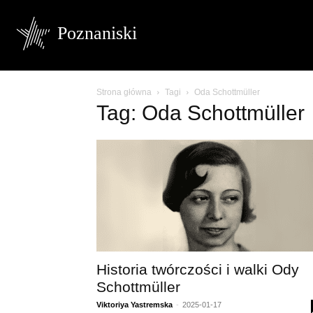
Poznaniski
Strona główna
Tagi
Oda Schottmüller
Tag: Oda Schottmüller
Historia twórczości i walki Ody
Schottmüller
Viktoriya Yastremska
-
2025-01-17