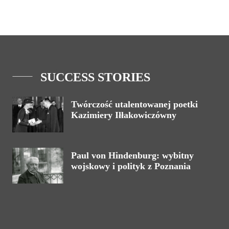
SUCCESS STORIES
Twórczość utalentowanej poetki
Kazimiery Iłłakowiczówny
Paul von Hindenburg: wybitny
wojskowy i polityk z Poznania